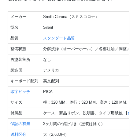
メーカー
Smith-Corona（スミスコロナ）
型名
Silent
品質
スタンダード品質
整備状態
分解洗浄（オーバーホール）／各部注油／調整／点
再塗装箇所
なし
製造国
アメリカ
キーボード配列
英文配列
印字ピッチ
PICA
サイズ
横：320 MM、奥行：320 MM、高さ：120 MM、重
付属品
ケース、新品リボン、説明書、タイプ用紙他 【
付属
保証の有無
3ヶ月間の保証付き（塗装は除く）
送料区分
大（2,630円）