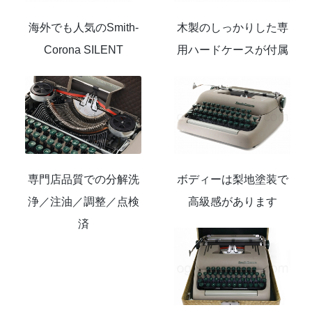
海外でも人気のSmith-
木製のしっかりした専
Corona SILENT
用ハードケースが付属
専門店品質での分解洗
ボディーは梨地塗装で
浄／注油／調整／点検
高級感があります
済