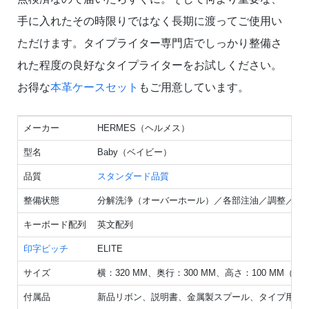
手に入れたその時限りではなく長期に渡ってご使用い
ただけます。タイプライター専門店でしっかり整備さ
れた程度の良好なタイプライターをお試しください。
お得な
本革ケースセット
もご用意しています。
メーカー
HERMES（ヘルメス）
型名
Baby（ベイビー）
品質
スタンダード品質
整備状態
分解洗浄（オーバーホール）／各部注油／調整／点
キーボード配列
英文配列
印字ピッチ
ELITE
サイズ
横：320 MM、奥行：300 MM、高さ：100 MM（
付属品
新品リボン、説明書、金属製スプール、タイプ用紙他