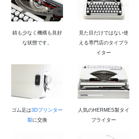
錆も少なく機構も良好
見た目だけではない使
な状態です。
える専門店のタイプラ
イター
ゴム足は
3Dプリンター
人気のHERMES製タイ
製
に交換
プライター