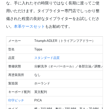
な、手に入れたその時限りではなく長期に渡ってご使
用いただけます。タイプライター専門店でしっかり整
備された程度の良好なタイプライターをお試しくださ
い。
本革ケースセット
もお勧めです。
メーカー
Triumph-ADLER（トライアンフアドラー）
型名
Tippa
品質
スタンダード品質
整備状態
分解洗浄（オーバーホール）／各部注油／調整／点
再塗装箇所
なし
製造国
ホーランド
キーボード配列
英文配列
印字ピッチ
PICA
サイズ
横：310 MM、奥行：330 MM、高さ：70 MM、重