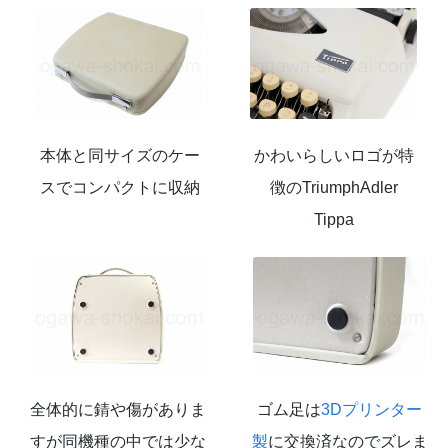
本体と同サイズのケー
かわいらしいロゴが特
スでコンパクトに収納
徴のTriumphAdler
Tippa
全体的に錆や傷がありま
ゴム足は
3Dプリンター
すが同機種の中では少な
製
に交換済なのでズレま