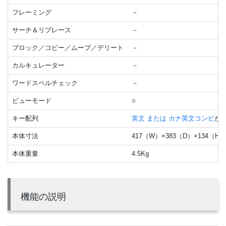
フレーミング
－
サーチ＆リプレース
－
ブロック／コピー／ムーブ／デリート
－
カルキュレーター
－
ワードスペルチェック
－
ビューモード
○
キー配列
英文 または カナ英文コンビ
が
本体寸法
417（W）×383（D）×134（H
本体重量
4.5Kg
機能の説明