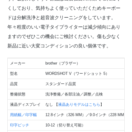
くしており、気持ちよく使っていただくためキーボー
ドは分解洗浄と超音波クリーニングをしています。
年々程度のいい電子タイプライターは減少傾向にあり
ますのでぜひこの機会にご検討ください。傷も少なく
新品に近い大変コンディションの良い個体です。
メーカー
brother（ブラザー）
型名
WORDSHOT V（ワードショット 5）
品質
スタンダード品質
整備状態
洗浄整備／各部注油／調整／点検
液晶ディスプレイ
なし 【
液晶ありモデルはこちら
】
用紙幅／印字幅
12.8インチ（326 MM）／9.0インチ（228 MM）
印字ピッチ
10-12（切り替え可能）