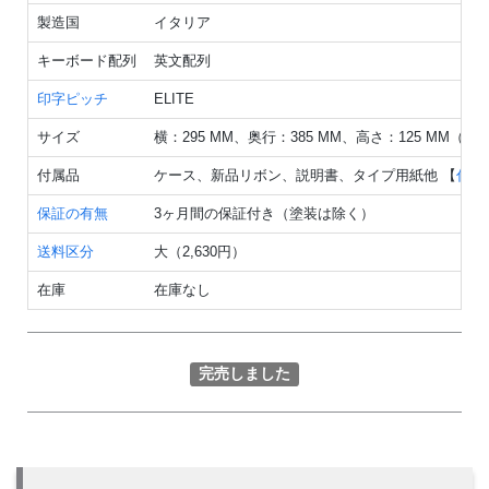
製造国
イタリア
キーボード配列
英文配列
印字ピッチ
ELITE
サイズ
横：295 MM、奥行：385 MM、高さ：125 MM（
付属品
ケース、新品リボン、説明書、タイプ用紙他 【
付属
保証の有無
3ヶ月間の保証付き（塗装は除く）
送料区分
大（2,630円）
在庫
在庫なし
完売しました