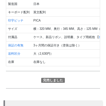
製造国
日本
キーボード配列
英文配列
印字ピッチ
PICA
サイズ
横：320 MM、奥行：345 MM、高さ：125 MM（
付属品
ケース、新品リボン、説明書、タイプ用紙他 【
付属
保証の有無
3ヶ月間の保証付き（塗装は除く）
送料区分
大（2,630円）
在庫
在庫なし
完売しました