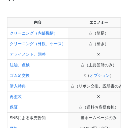
内容
エコノミー
クリーニング（内部機構）
△（簡易）
クリーニング（外観、ケース）
△（磨き）
アライメント、調整
✕
注油、点検
△（主要箇所のみ）
ゴム足交換
☓（
オプション
）
購入特典
△（リボン交換、説明書のみ）
再塗装
✕
保証
△（送料お客様負担）
SNSによる販売告知
当ホームページのみ