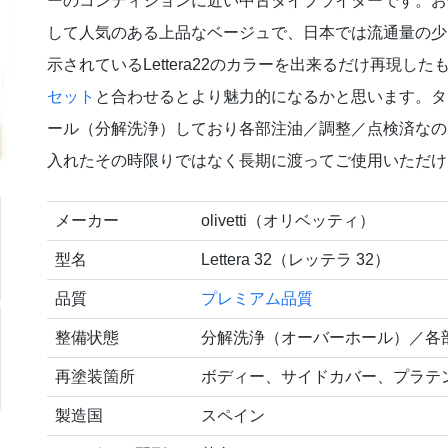
ーのコンディションに近い中古タイプライターです。お
して人気のある上品なベージュで、日本では流通量の少
示されているLettera22のカラーを出来るだけ再現し
セット
と合わせるとより魅力的になるかと思います。タ
ール（分解洗浄）しており各部注油／調整／点検済なの
入れたその時限りではなく長期に渡ってご使用いただけ
メーカー
olivetti（オリベッティ）
型名
Lettera 32（レッテラ 32）
品質
プレミアム品質
整備状態
分解洗浄（オーバーホール）／各
再塗装箇所
ボディー、サイドカバー、プラテ
製造国
スペイン