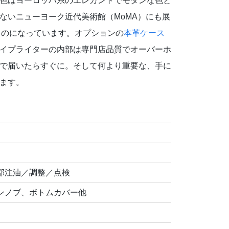
色はヨーロッパ系のエレガントでモダンな色と
ないニューヨーク近代美術館（MoMA）にも展
たものになっています。オプションの
本革ケース
イプライターの内部は専門店品質でオーバーホ
で届いたらすぐに。そして何より重要な、手に
ます。
部注油／調整／点検
ンノブ、ボトムカバー他