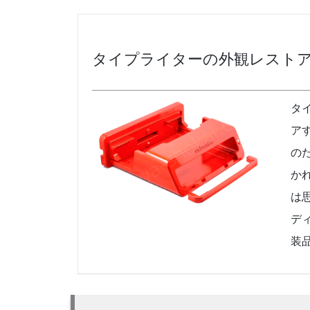
タイプライターの外観レスト
タ
ア
の
か
は
デ
装