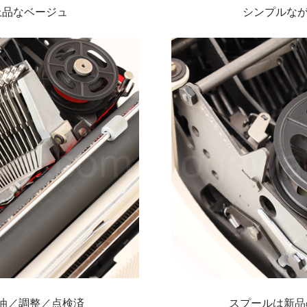
上品なベージュ
シンプルな
油／調整／点検済
スプールは新品