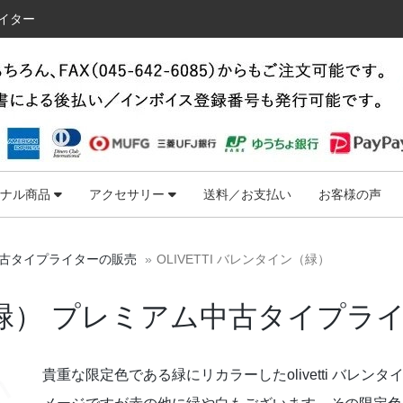
ライター
ジナル商品
アクセサリー
送料／お支払い
お客様の声
古タイプライターの販売
OLIVETTI バレンタイン（緑）
イン（緑） プレミアム中古タイプラ
貴重な限定色である緑にリカラーしたolivetti バレ