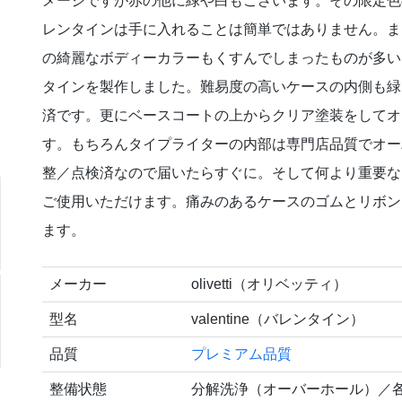
メージですが赤の他に緑や白もございます。その限定色
レンタインは手に入れることは簡単ではありません。ま
の綺麗なボディーカラーもくすんでしまったものが多い
タインを製作しました。難易度の高いケースの内側も緑
済です。更にベースコートの上からクリア塗装をしてオ
す。もちろんタイプライターの内部は専門店品質でオー
整／点検済なので届いたらすぐに。そして何より重要な
ご使用いただけます。痛みのあるケースのゴムとリボン
ます。
メーカー
olivetti（オリベッティ）
型名
valentine（バレンタイン）
品質
プレミアム品質
整備状態
分解洗浄（オーバーホール）／