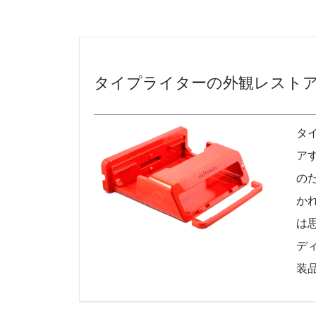
タイプライターの外観レスト
タ
ア
の
か
は
デ
装