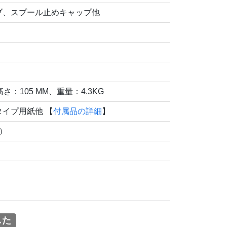
ブ、スプール止めキャップ他
高さ：105 MM、重量：4.3KG
イプ用紙他 【
付属品の詳細
】
）
した