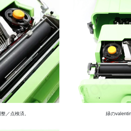
調整／点検済。
緑のvale